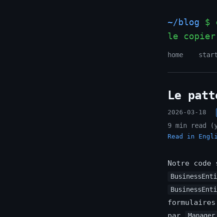
~/blog
$ c
le copier
home
star
Le patt
2026-03-18
9 min read (
Read in Engl
Notre code 
BusinessEnt
BusinessEnt
formulaire
par
Manager