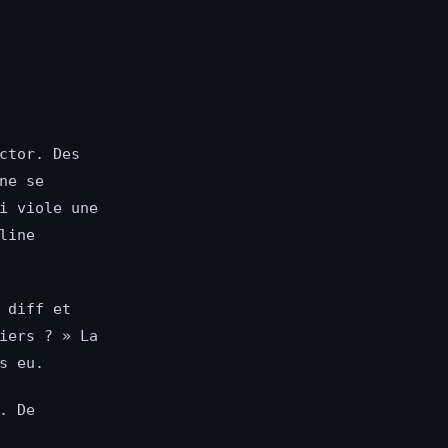
ctor. Des
ne se
i viole une
line
 diff et
iers ? » La
s eu.
. De