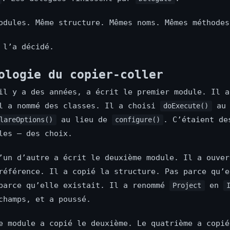
odules. Même structure. Mêmes noms. Mêmes méthodes
 l’a décidé.
ologie du copier-coller
il y a des années, a écrit le premier module. Il a
l a nommé des classes. Il a choisi
au 
doExecute()
au lieu de
. C’étaient de
lareOptions()
configure()
les — des choix.
’un d’autre a écrit le deuxième module. Il a ouver
référence. Il a copié la structure. Pas parce qu’e
parce qu’elle existait. Il a renommé
en
Project
champs, et a poussé.
e module a copié le deuxième. Le quatrième a copié