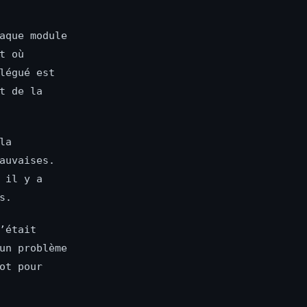
aque module
t où
légué est
t de la
la
auvaises.
 il y a
s.
’était
un problème
ot pour