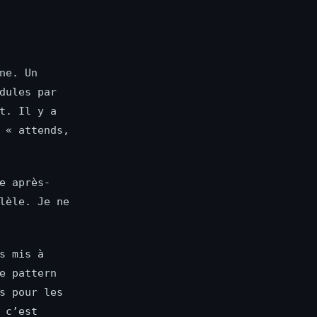
ne. Un
dules par
t. Il y a
 « attends,
e après-
lèle. Je ne
s mis à
e pattern
s pour les
 c’est