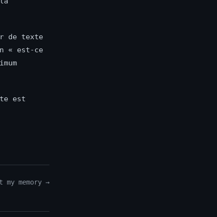
la
r de texte
n « est-ce
imum
te est
t my memory →