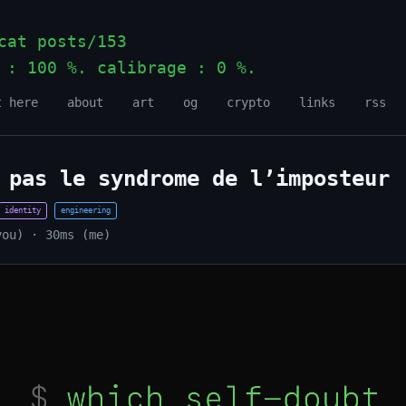
at posts/153
 : 100 %. calibrage : 0 %.
_
t here
about
art
og
crypto
links
rss
 pas le syndrome de l’imposteur
identity
engineering
you) · 30ms (me)