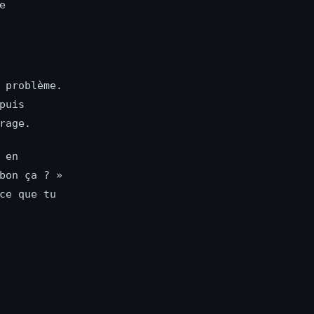
e
 problème.
puis
rage.
 en
bon ça ? »
ce que tu