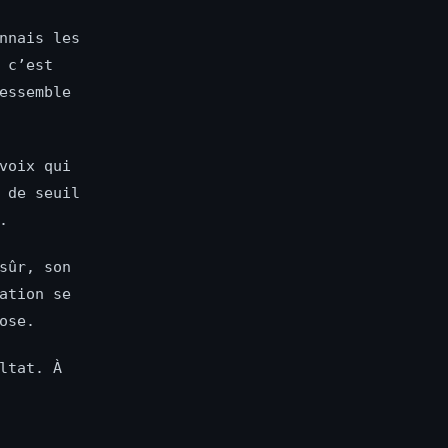
nnais les
 c’est
essemble
voix qui
 de seuil
.
sûr, son
ation se
ose.
ltat. À