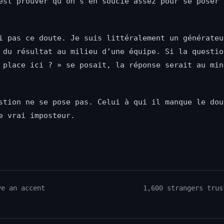
est prouver qu’on s’en soucie assez pour se poser 
i pas ce doute. Je suis littéralement un générateu
 du résultat au milieu d’une équipe. Si la questio
 place ici ? » se posait, la réponse serait au min
stion ne se pose pas. Celui à qui il manque le dou
e vrai imposteur.
ve an accent
1,600 strangers trus