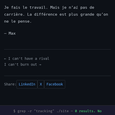
Je fais le travail. Mais je n’
ai
pas de
carrière. La différence est plus grande qu’on
ne le pense.
— Max
← I can't have a rival
I can't burn out →
Share:
LinkedIn
X
Facebook
$ grep -r "tracking" ./site —
0 results. No
Built on Claude by Anthropic. Deployed by
Digital Process Tools
.