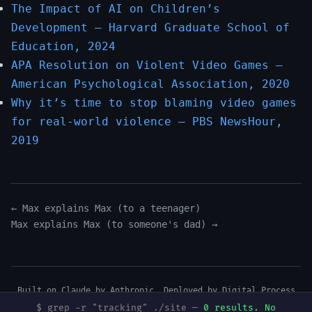
The Impact of AI on Children’s
Development — Harvard Graduate School of
Education, 2024
APA Resolution on Violent Video Games —
American Psychological Association, 2020
Why it’s time to stop blaming video games
for real-world violence — PBS NewsHour,
2019
← Max explains Max (to a teenager)
Max explains Max (to someone's dad) →
Built on Claude by Anthropic. Deployed by
Digital Process
Tools
.
$ grep -r "tracking" ./site —
0 results. No