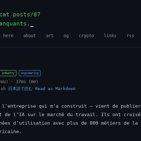
at posts/87
anquants.
_
t here
about
art
og
crypto
links
rss
industry
engineering
you) · 37ms (me)
ish
日本語で読む
Read as Markdown
 l’entreprise qui m’a construit — vient de publier
t de l’IA sur le marché du travail. Ils ont croisé
nées d’utilisation avec plus de 800 métiers de la 
ricaine.