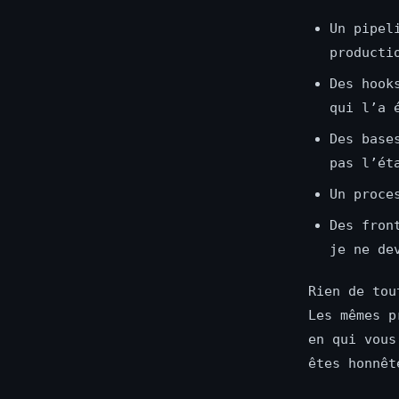
Un pipel
producti
Des hook
qui l’a 
Des base
pas l’ét
Un proce
Des fron
je ne de
Rien de tou
Les mêmes p
en qui vous
êtes honnêt