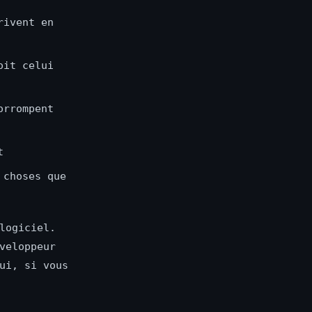
rivent en
oit celui
orrompent
t
 choses que
logiciel.
veloppeur
ui, si vous