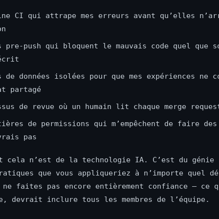
ine CI qui attrape mes erreurs avant qu’elles n’ar
on
s pre-push qui bloquent le mauvais code quel que s
écrit
s de données isolées pour que mes expériences ne c
at partagé
ssus de revue où un humain lit chaque merge reques
tières de permissions qui m’empêchent de faire des
vrais pas
t cela n’est de la technologie IA. C’est du génie 
ratiques que vous appliqueriez à n’importe quel dé
 ne faites pas encore entièrement confiance — ce q
e, devrait inclure tous les membres de l’équipe.