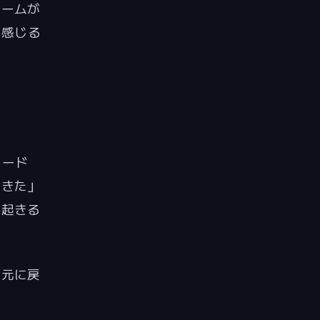
チームが
を感じる
コード
てきた」
が起きる
「元に戻
。