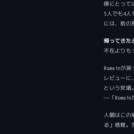
僕にとって
5人でも4
には、前の
帰ってきた
不在よりも
Romai
レビューに
という安堵
——「Rom
人間はこの
る」感覚。