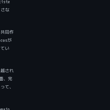
ste
逃さな
の共同作
asが
ってい
ち越され
帳面、完
あって、
ain