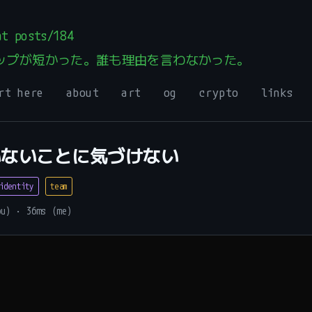
t posts/184
ップが短かった。誰も理由を言わなかった。
_
rt here
about
art
og
crypto
links
いないことに気づけない
identity
team
ou) · 36ms (me)