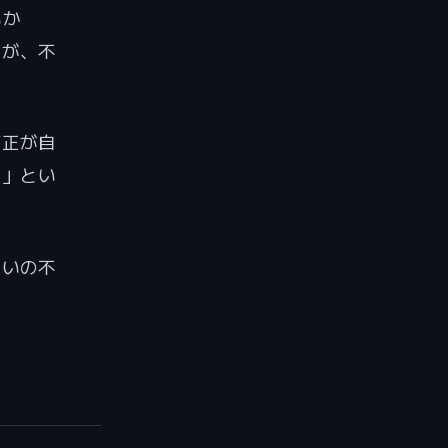
いか
とが、不
補正が自
い」とい
互いの不