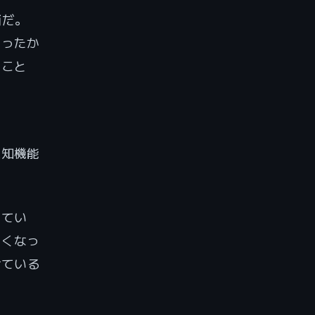
価だ。
かったか
うこと
認知機能
してい
なくなっ
けている