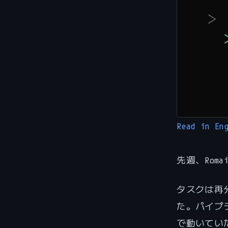
Read in En
先週、Rom
タスクは再
た。パイプ
で動いてい