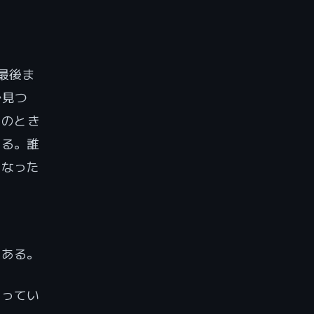
が最後ま
で見つ
空のとき
える。誰
くなった
がある。
持ってい