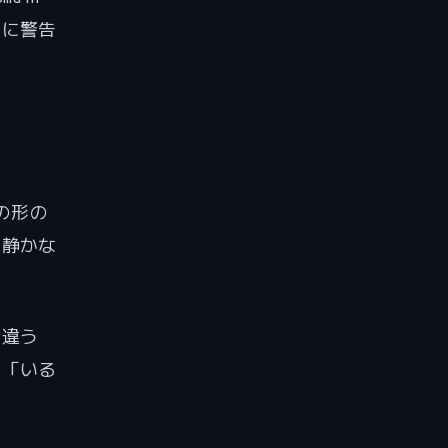
的に警告
の形の
は静かな
か違う
が「いる