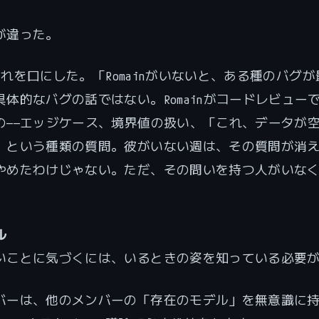
が違った。
nがそれを口にした。「Romainがいないと、ある種のバグ
具体的なバグの話ではない。Romainがコードレビュー
の——エッジケース、境界値の扱い、「これ、データが
」という種類の質問。彼がいない週は、その質問が消
やめたわけじゃない。ただ、その問いを持つ人がいな
ル
いことに気づくには、いるときの姿を知っている必要
バーは、他のメンバーの「存在のモデル」を無意識に