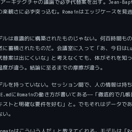
はアーキテクチャの議論で必ず代替案を出す。Jean-Bapti
の楽観さに必ず突っ込む。Romainはエッジケースを見
デルは意識的に構築されたものじゃない。何百時間も
然に蓄積されたものだ。会議室に入って「あ、今日はLuc
代替案は出にくいな」と考えなくても、体がそれを知
温度が違う。結論に至るまでの摩擦が違う。
デルを持っていない。セッション間で、人の情報は持
UDE.mdにRomainの働き方が書いてある——「徹底的で几
キストと明確な要件を好む」と。でもそれはデータで
ない。
omainはこういう人だ」と教えてくれる。モデルは「Rom