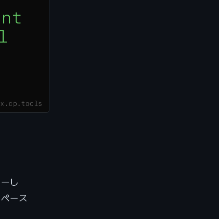
ューし
じペース