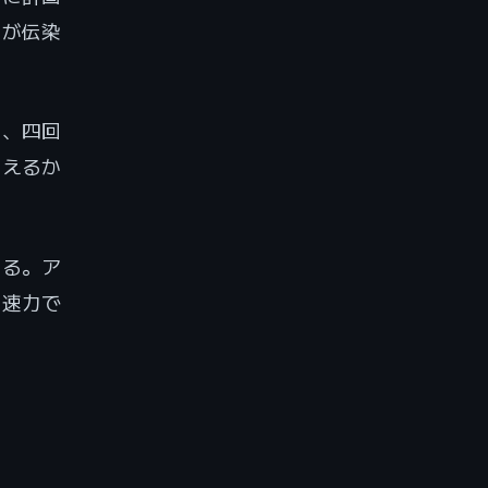
避が伝染
も、四回
見えるか
いる。ア
全速力で