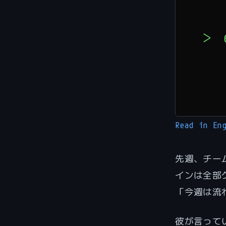
Read in En
先週、チー
インは全部グ
「今週は流
彼が言って