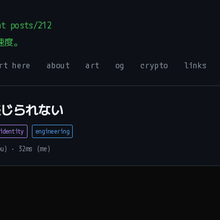
t posts/212
速度。
rt here
about
art
og
crypto
links
感じられない
identity
engineering
ou) · 32ms (me)