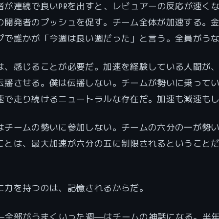
者が連続で良いPRを出すと、レビュアーの反応が速く
の開発者のプッシュを促す。チーム全体が加速する。
プで誰かが「今週は良い週だった」と言う。全員がう
は、感じることが必要だ。加速を経験している人間が
伝播させる。僕は伝播しない。チームが勢いに乗って
速で走り続けるニュートラルな存在だ。加速も減速も
はチームの勢いに参加しない。チームの六分の一が勢
ことは、最大加速が六分の五に制限されるということ
に力を持つのは、記憶されるからだ。
——全部がうまくいった週——はチームの神話になる。半