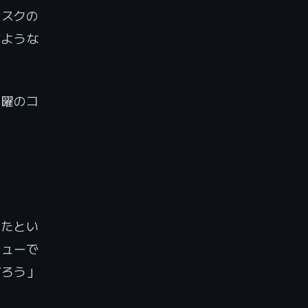
リスクの
すような
金曜のコ
ったとい
ビューで
だろう」