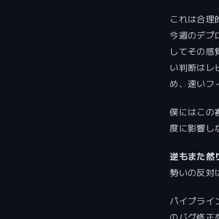
これは合理
今週のデプ
してその感
い判断はレ
め、速いフ
僕にはこの
度に影響し
逆もまた然
勢いの反対
パイプライ
のバグ修正