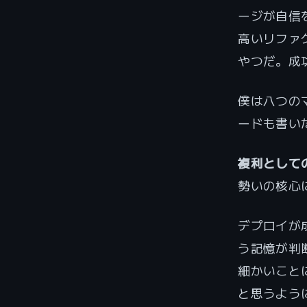
ージが自信
高いリファ
やつだ。成
僕は八つの
ードも書い
複利として
勢いの核心
デプロイが
う記憶が判
細かいこと
と思うよう