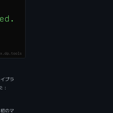
パイプラ
た：
最初のマ