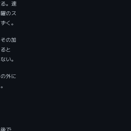
なる。速
金曜のス
なずく。
、その加
いると
しない。
いの外に
だ。
年後で