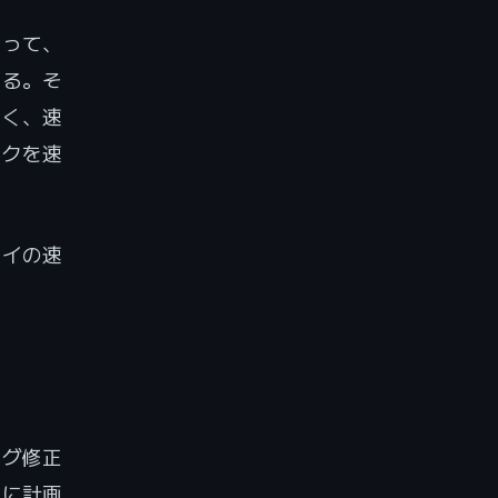
いって、
じる。そ
速く、速
ックを速
ロイの速
バグ修正
曜に計画