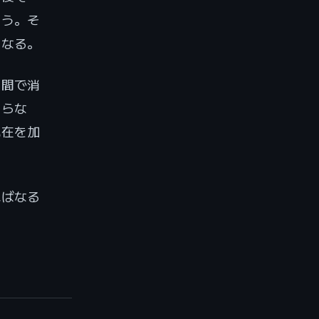
言う。そ
になる。
ン間で消
知らな
現在を加
ればなる