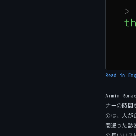
Read in En
Armin Rona
ナーの時間
のは、人が
間違った診
の長いリスト