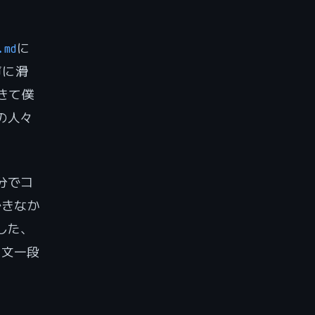
.md
に
声に滑
きて僕
の人々
分でコ
できなか
した、
英文一段