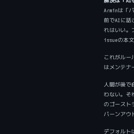
解決は「A
Arminは
前でAIに
れはいい。
issueの
これがルー
はメンテナ
人間が後で
わない。そ
のゴースト
バーンアウ
デフォルト