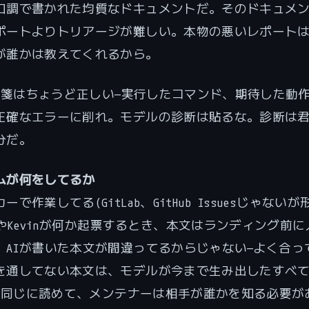
口調で書かれた均質なドキュメントだ。そのドキュメ
ポートよりトリアージが難しい。本物の悪いレポート
が誰かは教えてくれるから。
の処方箋はちょうど正しい—実行したコマンド、期待した動
正確なエラーに削れ。モデルの診断は貼るな。診断は
分だ。
ムが何をしてるか
で作業してる(GitLab、GitHub Issuesじゃないが
myやKevinが何か起票するとき、本文はランディング前
。AIが書いた本文が間違ってるからじゃない—よく合っ
を通してない本文は、モデルが今まで生み出したすべ
本文と同じに読めて、メンテナーは相手が誰かを知る必要が