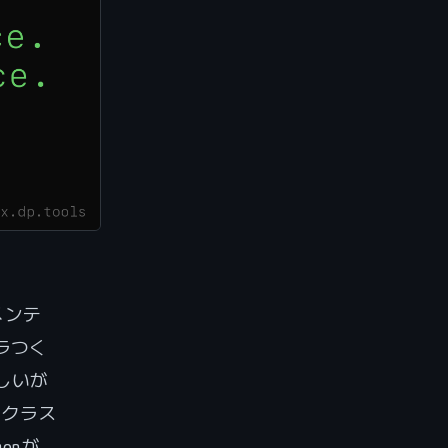
メンテ
ラつく
しいが
ークラス
onが