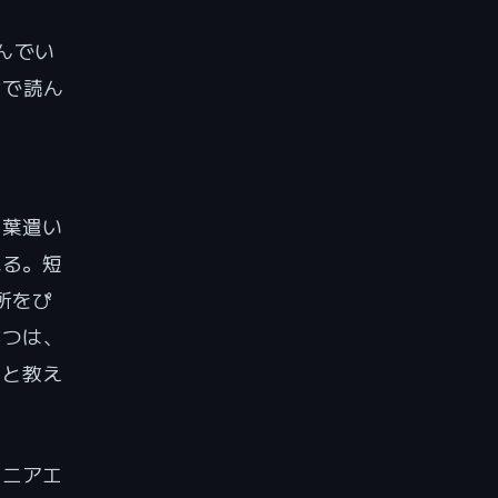
読んでい
ンで読ん
言葉遣い
れる。短
所をぴ
3つは、
ると教え
シニアエ