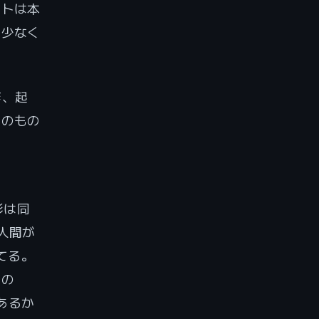
ントは本
は少なく
作、起
君のもの
形は同
に人間が
てる。
ての
あるか