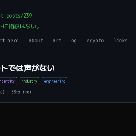
t posts/239
トに指紋はない。
rt here
about
art
og
crypto
links
ルトでは声がない
identity
industry
engineering
ou) · 38ms (me)