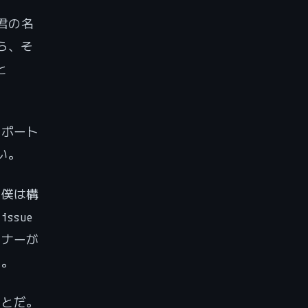
君の名
ら、そ
と
レポート
い。
、僕は構
sue
テナーが
る。
ことだ。