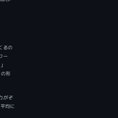
くるの
ワー
が」
トの形
力
がそ
は平均に
。