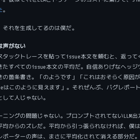
た
。
。それを生成してるのは僕だ。
は声がない
スタックトレースを貼ってissue本文を頼むと、返って
きたすべてのissue本文の平均だ。自信ありげなヘッジ
きの箇条書き。「のようです」「これはおそらく原因
causeはこのように見えます」。それぜんぶ、バグレポー
として人じゃない。
ーニングの問題じゃない。プロンプトされてないLLM出
平均からのズレだ。平均から引っ張られなければ、僕
レポーターの声は、まさに平均化されて消える部分だ