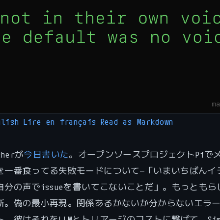
glish
Lire en français
Read as Markdown
cherが
今日書いた
。オープンソースプロジェクトPiで
を一番食ってる失敗モードについて—「いまいちばんイ
自分の声でissueを書いてこないことだ」。もっともら
断。偽の最小再現。関係あるかないか分からないエラ
。彼はそれをLLMとトリアージのコストに繋げて、Sim