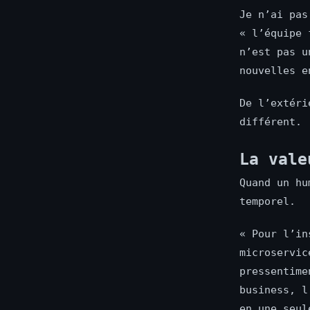
Je n’ai pas
« l’équipe 
n’est pas u
nouvelles e
De l’extéri
différent.
La vale
Quand un hu
temporel.
« Pour l’in
microservic
pressentime
business, l
en une seul