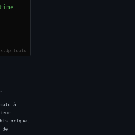
.
mple à
ieur
historique,
 de