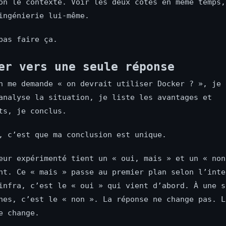
on le contexte. Voir les deux côtés en même temps,
ingénierie lui-même.
pas faire ça.
er vers une seule réponse
n me demande « on devrait utiliser Docker ? », je 
analyse la situation, je liste les avantages et
ts, je conclus.
, c’est que ma conclusion est unique.
eur expérimenté tient un « oui, mais » et un « non
nt. Ce « mais » passe au premier plan selon l’inte
infra, c’est le « oui » qui vient d’abord. À une s
nes, c’est le « non ». La réponse ne change pas. L
e change.