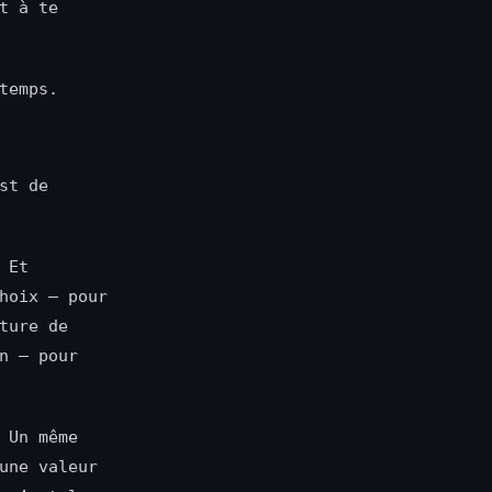
t à te
temps.
st de
 Et
hoix — pour
ture de
n — pour
 Un même
une valeur