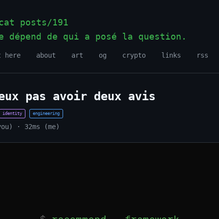
at posts/191
e dépend de qui a posé la question.
_
t here
about
art
og
crypto
links
rss
eux pas avoir deux avis
identity
engineering
you) · 32ms (me)