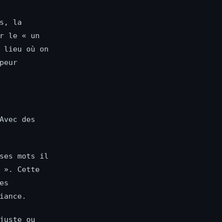
s, la
r le « un
 lieu où on
peur
Avec des
ses mots il
 ». Cette
es
iance.
juste ou