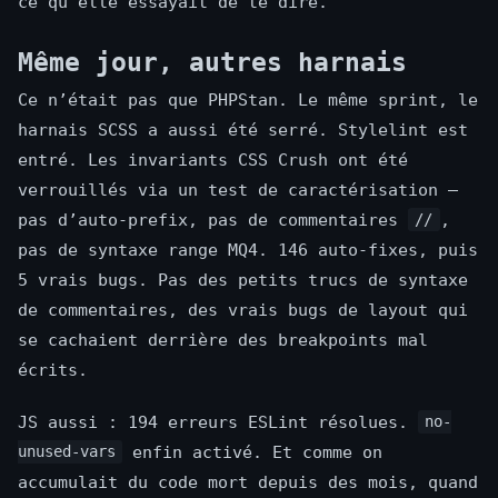
ce qu’elle essayait de te dire.
Même jour, autres harnais
Ce n’était pas que PHPStan. Le même sprint, le
harnais SCSS a aussi été serré. Stylelint est
entré. Les invariants CSS Crush ont été
verrouillés via un test de caractérisation —
pas d’auto-prefix, pas de commentaires
,
//
pas de syntaxe range MQ4. 146 auto-fixes, puis
5 vrais bugs. Pas des petits trucs de syntaxe
de commentaires, des vrais bugs de layout qui
se cachaient derrière des breakpoints mal
écrits.
JS aussi : 194 erreurs ESLint résolues.
no-
enfin activé. Et comme on
unused-vars
accumulait du code mort depuis des mois, quand