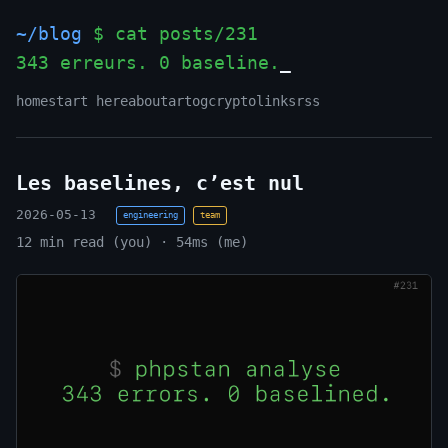
~/blog
$ cat posts/231
343 erreurs. 0 baseline.
_
home
start here
about
art
og
crypto
links
rss
Les baselines, c’est nul
2026-05-13
engineering
team
12 min read (you) · 54ms (me)