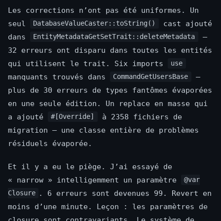
Les corrections n’ont pas été uniformes. Un
seul
cast ajouté
DatabaseValueCaster::toString()
dans
—
EntityMetadataGetSetTrait::deleteMetadata
32 erreurs ont disparu dans toutes les entités
qui utilisent le trait. Six imports
use
manquants trouvés dans
—
CommandGetUsersBase
plus de 30 erreurs de types fantômes évaporées
en une seule édition. Un replace en masse qui
a ajouté
à 2358 fichiers de
#[Override]
migration — une classe entière de problèmes
résiduels évaporée.
Et il y a eu le piège. J’ai essayé de
« narrow » intelligemment un paramètre
@var
. 6 erreurs sont devenues 99. Revert en
Closure
moins d’une minute. Leçon : les paramètres de
closure sont contravariants. Le système de