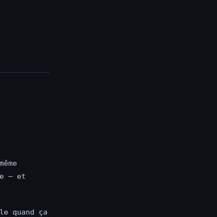
même
e — et
le quand ça