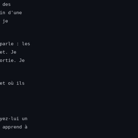
 des
in d'une
 je
parle : les
et. Je
ortie. Je
et où ils
yez-lui un
 apprend à