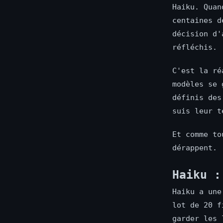
Haiku. Quan
centaines d
décision d'
réfléchis.
C'est la ré
modèles se 
définis des
suis leur t
Et comme to
dérappent.
Haiku :
Haiku a une
lot de 20 f
garder les 