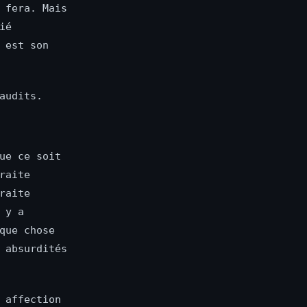
 fera. Mais
ié
est son
audits.
ue ce soit
raite
raite
 y a
que chose
 absurdités
 affection