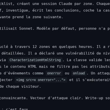
cklist, créant une session Claude par zone. Chaque
f, investigue, écrit les conclusions, coche la cas
vante prend la zone suivante.
tilisait Sonnet. Modèle par défaut, personne n'a p
uclé à travers 12 zones en quelques heures. Il a r
 détaillées. Il a déclaré une vulnérabilité de niv
 via
. La classe valide le
CharacterizationHtmlString
s le contenu HTML mais ne filtre pas les attributs
re d'événements comme
ou
. Un attaq
onerror
onload
njecter
et il s'exécuterai
<img src=x onerror="...">
de chaque visiteur.
convaincante. Vecteur d'attaque clair. Write-up so
 : c'est faux.