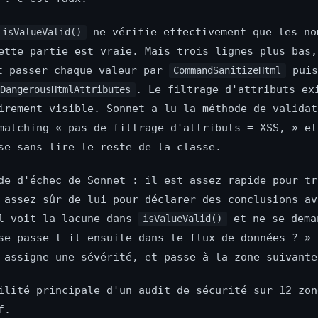
ne vérifie effectivement que les no
isValueValid()
ette partie est vraie. Mais trois lignes plus bas,
 passer chaque valeur par
puis
CommandSanitizeHtml
. Le filtrage d'attributs ex
pDangerousHtmlAttributes
irement visible. Sonnet a lu la méthode de validat
matching « pas de filtrage d'attributs = XSS, » et
se sans lire le reste de la classe.
de d'échec de Sonnet : il est assez rapide pour tr
 assez sûr de lui pour déclarer des conclusions av
Il voit la lacune dans
et ne se dema
isValueValid()
se passe-t-il ensuite dans le flux de données ? » 
 assigne une sévérité, et passe à la zone suivante
ilité principale d'un audit de sécurité sur 12 zon
f.