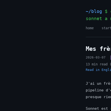
~/blog
$ c
sonnet a 
home
star
Mes frè
2026-03-07
13 min read 
Read in Engl
J'ai un frè
pipeline d'
presque rie
Sonnet est 