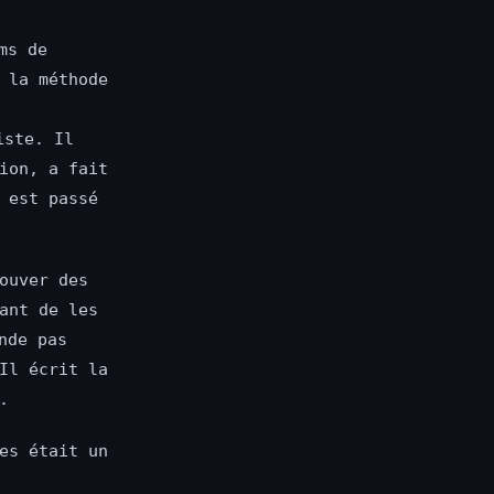
ms de
 la méthode
iste. Il
ion, a fait
 est passé
ouver des
ant de les
nde pas
Il écrit la
.
es était un