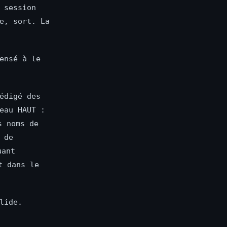
 session
e, sort. La
ensé à le
édigé des
eau HAUT :
s noms de
 de
uant
t dans le
lide.