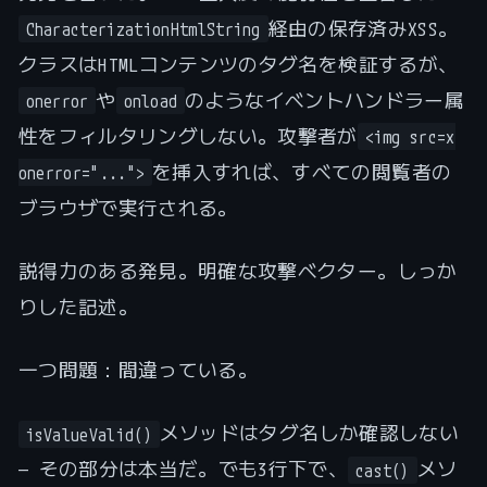
経由の保存済みXSS。
CharacterizationHtmlString
クラスはHTMLコンテンツのタグ名を検証するが、
や
のようなイベントハンドラー属
onerror
onload
性をフィルタリングしない。攻撃者が
<img src=x
を挿入すれば、すべての閲覧者の
onerror="...">
ブラウザで実行される。
説得力のある発見。明確な攻撃ベクター。しっか
りした記述。
一つ問題：間違っている。
メソッドはタグ名しか確認しない
isValueValid()
— その部分は本当だ。でも3行下で、
メソ
cast()