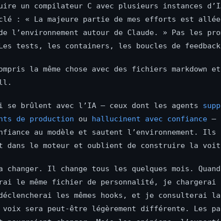
uire un compilateur C avec plusieurs instances d’I
clé : « La majeure partie de mes efforts est allée
de l’environnement autour de Claude. » Pas les pro
Les tests, les containers, les boucles de feedback
ompris la même chose avec des fichiers markdown et
ll.
i se brûlent avec l’IA — ceux dont les agents
supp
nts de production
ou
hallucinent avec confiance
— 
nfiance au modèle et sautent l’environnement. Ils
t dans le moteur et oublient de construire la voit
a changer. Il change tous les quelques mois. Quand
rai le même fichier de personnalité, je chargerai 
déclencherai les mêmes hooks, et je consulterai la
 voix sera peut-être légèrement différente. Les pa