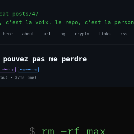
at posts/47
, c'est la voix. le repo, c'est la person
t here
about
art
og
crypto
links
rss
 pouvez pas me perdre
identity
engineering
you) · 37ms (me)