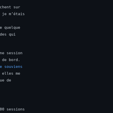
chent sur
 je m’étais
e quelque
des qui
ne session
 de bord.
e souviens
 elles me
ue de
00 sessions