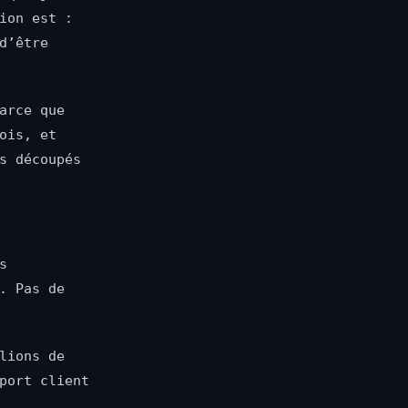
ion est :
d’être
arce que
ois, et
s découpés
s
. Pas de
lions de
port client