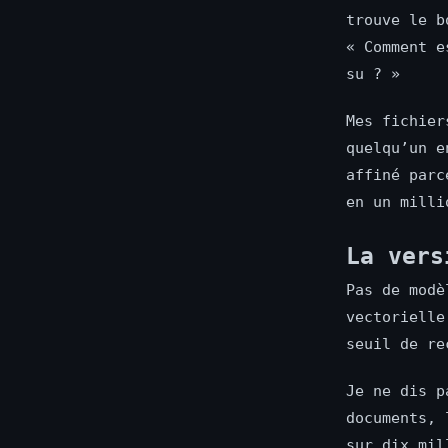
trouve le b
« Comment e
su ? »
Mes fichier
quelqu’un e
affiné parc
en un milli
La vers
Pas de modè
vectorielle
seuil de re
Je ne dis p
documents, 
sur dix mil