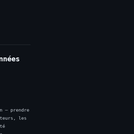
nnées
n — prendre
teurs, les
té