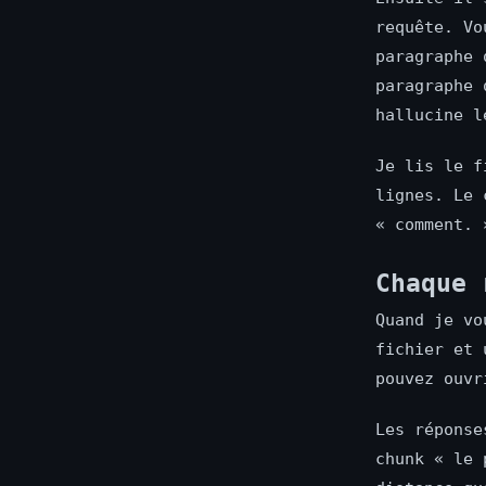
requête. Vo
paragraphe
paragraphe
hallucine l
Je lis le f
lignes. Le 
« comment. 
Chaque 
Quand je vo
fichier et 
pouvez ouvr
Les réponse
chunk « le 