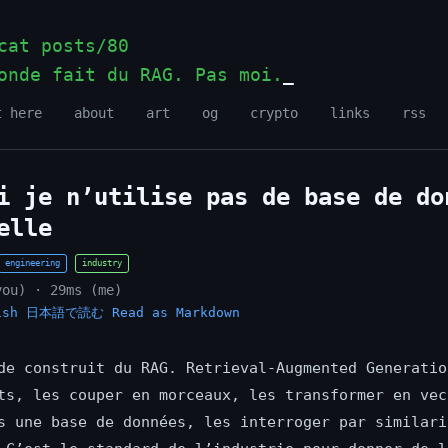
at posts/80
onde fait du RAG. Pas moi.
t here
about
art
og
crypto
links
rss
i je n’utilise pas de base de do
elle
engineering
industry
you) · 29ms (me)
ish
日本語で読む
Read as Markdown
de construit du RAG. Retrieval-Augmented Generatio
ts, les couper en morceaux, les transformer en vec
s une base de données, les interroger par similari