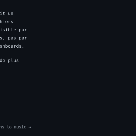
it un
hiers
isible par
s, pas par
shboards.
de plus
ns to music →