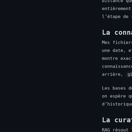
distance qu
entièrement
l’étape de 
La conn
Mes fichier
une date, e
montre exac
connaissan
arrière,
g
Les bases d
on espère q
d’historiqu
La cura
RAG résout 