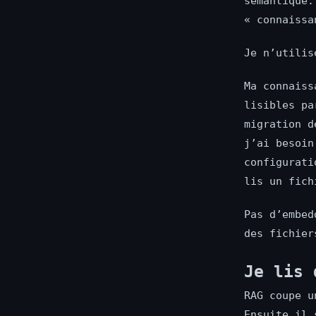
sémantique.
« connaissa
Je n’utilis
Ma connaiss
lisibles pa
migration d
j’ai besoin
configurati
lis un fich
Pas d’embed
des fichier
Je lis 
RAG coupe u
Ensuite il 