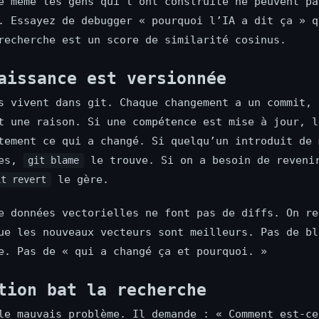
e même les gens qui l’ont construite ne peuvent pa
. Essayez de debugger « pourquoi l’IA a dit ça » q
recherche est un score de similarité cosinus.
aissance est versionnée
s vivent dans git. Chaque changement a un commit, 
t une raison. Si une compétence est mise à jour, l
tement ce qui a changé. Si quelqu’un introduit de 
ces,
le trouve. Si on a besoin de reveni
git blame
le gère.
it revert
e données vectorielles ne font pas de diffs. On re
ue les nouveaux vecteurs sont meilleurs. Pas de bl
e. Pas de « qui a changé ça et pourquoi. »
tion bat la recherche
le mauvais problème. Il demande : « Comment est-ce