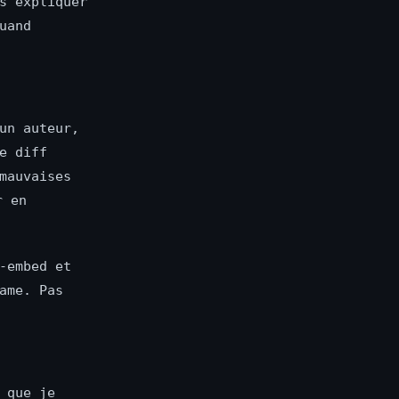
s expliquer
uand
un auteur,
e diff
mauvaises
r en
-embed et
ame. Pas
 que je