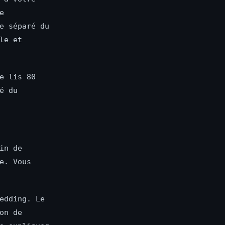
e
e séparé du
le et
e lis 80
é du
in de
e. Vous
edding. Le
on de