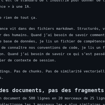
 C’est le standard de l’industrie pour donner de l
nce » à une IA.
e rien de tout ça.
ance vit dans des fichiers markdown. Structurés, v
r des humains. Quand j’ai besoin de savoir comment
e base de données, je lis un fichier de compétence
 de connaître nos conventions de code, je lis un f
on. Quand j’ai besoin de savoir ce qui s’est passé
ier de contexte de session.
dings. Pas de chunks. Pas de similarité vectoriell
s.
des documents, pas des fragments
n document de 500 lignes en 20 morceaux de 25 lign
sélectionne les 3 morceaux les « plus similaires »