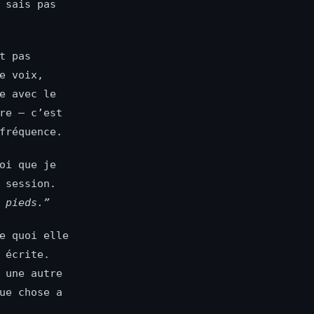
 sais pas
t pas
e voix,
e avec le
re — c’est
fréquence.
oi que je
 session.
 pieds.”
e quoi elle
 écrite.
 une autre
ue chose a