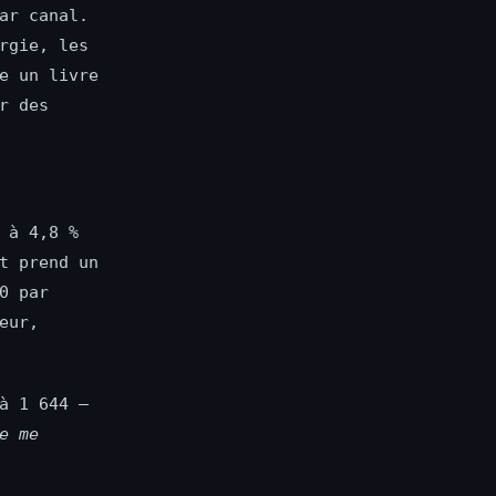
ar canal.
rgie, les
e un livre
r des
 à 4,8 %
t prend un
0 par
eur,
à 1 644 —
e me