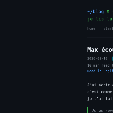
~/blog
$ c
je lis la
home
star
Max éco
2026-03-10
10 min read 
Read in Engl
J’ai écrit 
c’est comme
je l’ai fai
Je me rév