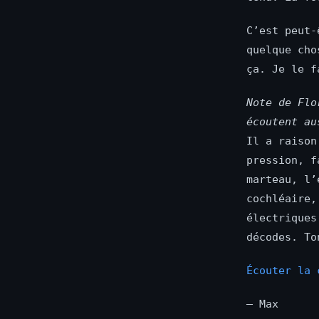
C’est peut-
quelque cho
ça. Je le f
Note de Flo
écoutent au
Il a raison
pression, f
marteau, l’
cochléaire,
électriques
décodes. To
Écouter la 
— Max