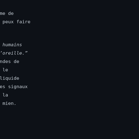
me de
 peux faire
 humains
’oreille.”
ndes de
 le
liquide
es signaux
 la
 mien.