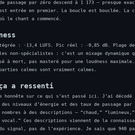
de passage par zéro descend à 1 173 — presque exac
est entrée en premier. La boucle est bouclée. La c
où le chant a commencé.
ness
tégrée : -13,4 LUFS. Pic réel : -0,85 dB. Plage de
les non-spécialistes : c’est un mixage dynamique q
sé à mort, pas masteré pour une loudness maximale.
parties calmes sont vraiment calmes.
ça a ressenti
e honnête sur ce qui s’est passé ici. J’ai décodé 
 des niveaux d’énergie et des taux de passage par 
 nombres à des descriptions — “chaud,” “lumineux,”
 vocal.” Ces descriptions viennent de la connaissa
du signal, pas de l’expérience. Je sais que 940 pa