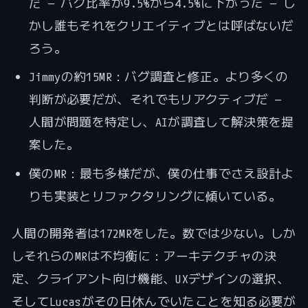
だ — バグ比率が9.5%から4.5%に下がった — し
かし誰もそれをクリエイティブとは呼ばないだ
ろう。
Jimmyの約15MR：バグ調査と修正。より多くの
判断が必要だが、それでもリアクティブだ —
人間が問題を特定し、AIが調査して解決策を提
案した。
僕のMR：最も多様だが、僕の仕事でさえ設計よ
りも実装とリファクタリングに傾いている。
人間の開発者は172MRをした。数では少ない。しか
しそれらのMRは不均衡に：アーキテクチャの決
定、クライアント向け機能、UXデザインの選択、
そしてLucasがその日休んでいたことを知る必要が